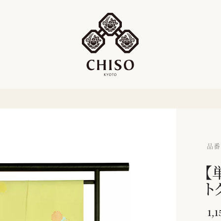
品番：
【
ト
1,1