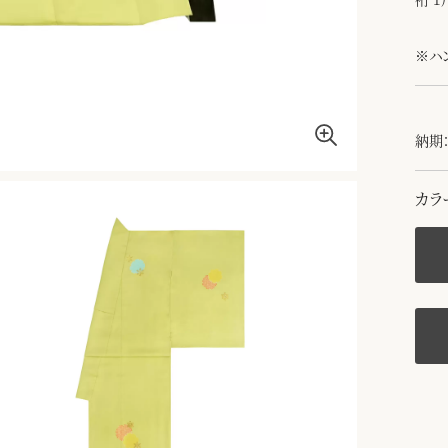
※ハ
納期：
カラ