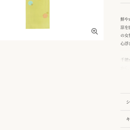
鮮や
涼を
の女
心浮
千總
かく
涼し
シ