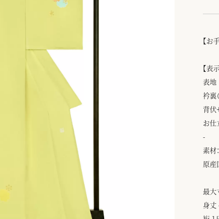
【お
【表
表地
衿裏
背伏
お仕
-
素材：
原産
最大
身丈 
裄 1