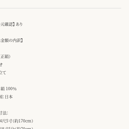
手元確認】 あり
示金額の内訳】
（正絹）
せ
立て
絹 100％
国：日本
寸法：
4尺5寸（約170cm）
尺8寸5分（約70cm）