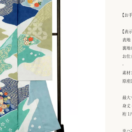
【お
【表
表地
裏地
お仕
-
素材：
原産
最大
身丈 
裄 1
※ハ