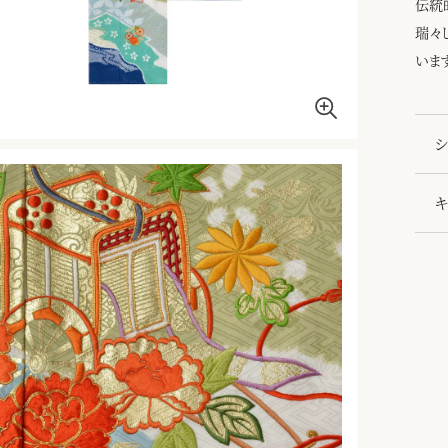
伝統
瑞々
いま
シ