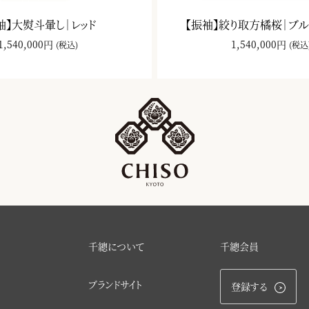
袖】大熨斗暈し｜レッド
【振袖】絞り取方橘桜｜ブ
1,540,000円
1,540,000円
(税込)
(税込
千總について
千總会員
ブランドサイト
登録する