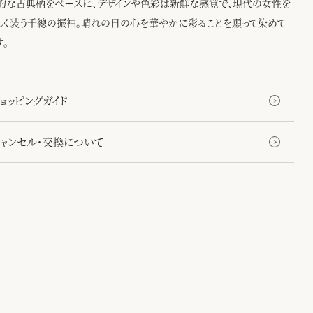
的な古典柄をベースに、デザインや色彩は新鮮な感覚で、現代の女性を
しく装う千總の振袖。晴れの日の心を華やかに彩ることを願って染めて
す。
ョッピングガイド
キャンセル・交換について