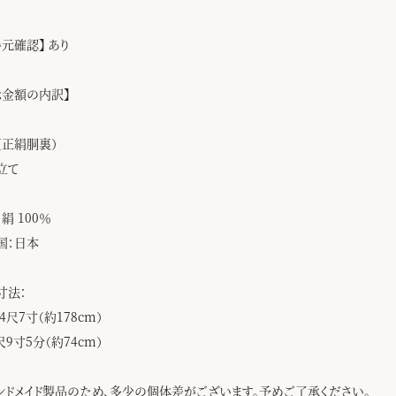
手元確認】 あり
示金額の内訳】
（正絹胴裏）
立て
絹 100％
国：日本
寸法：
4尺7寸（約178cm）
尺9寸5分（約74cm）
ンドメイド製品のため、多少の個体差がございます。予めご了承ください。