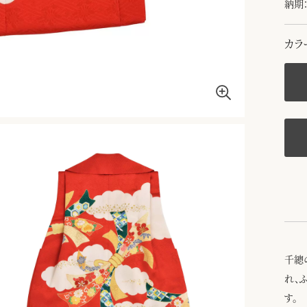
納期：
カラ
千總
れ、
す。