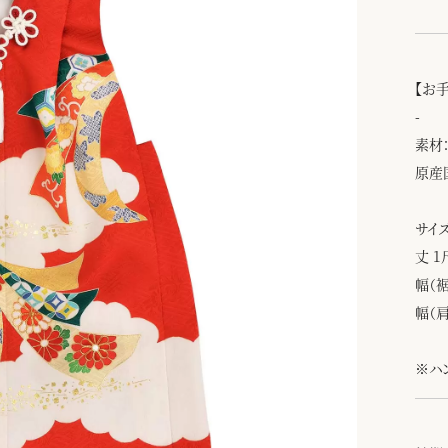
【お
-
素材：
原産
サイズ
丈 1
幅（裾
幅（肩
※ハ