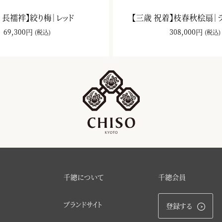
 長襦袢】絞り梅｜レッド
【三歳 祝着】枝春秋桧扇｜
69,300円
308,000円
(税込)
(税込)
千總について
千總会員
ブランドサイト
登録する