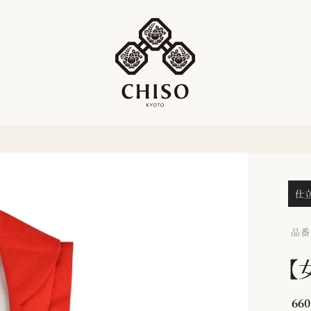
仕
品番：
【
660