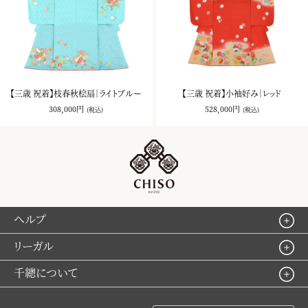
【三歳 祝着】枝春秋桧扇｜ライトブルー
【三歳 祝着】小袖好み｜レッド
308,000円
528,000円
(税込)
(税込)
ヘルプ
リーガル
千總について