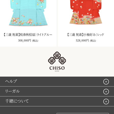
【三歳 祝着】枝春秋桧扇｜ライトブルー
【三歳 祝着】小袖好み｜レッド
308,000円
528,000円
(税込)
(税込)
ヘルプ
リーガル
千總について