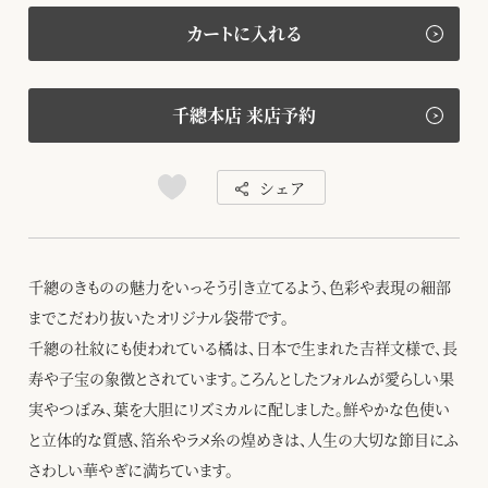
カートに入れる
千總本店 来店予約
シェア
千總のきものの魅力をいっそう引き立てるよう、色彩や表現の細部
までこだわり抜いたオリジナル袋帯です。
千總の社紋にも使われている橘は、日本で生まれた吉祥文様で、長
寿や子宝の象徴とされています。ころんとしたフォルムが愛らしい果
実やつぼみ、葉を大胆にリズミカルに配しました。鮮やかな色使い
と立体的な質感、箔糸やラメ糸の煌めきは、人生の大切な節目にふ
さわしい華やぎに満ちています。