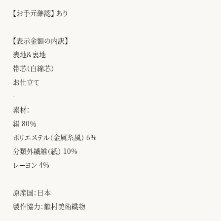
【お手元確認】 あり
【表示金額の内訳】
表地&裏地
帯芯（白綿芯）
お仕立て
-
素材：
絹 80％
ポリエステル（金属糸風） 6%
分類外繊維（紙） 10%
レーヨン 4%
原産国：日本
製作協力：龍村美術織物