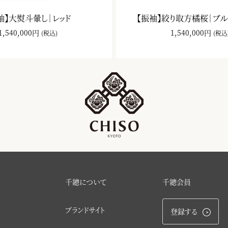
袖】大熨斗暈し｜レッド
【振袖】絞り取方橘桜｜ブ
1,540,000円
1,540,000円
(税込)
(税込
千總について
千總会員
ブランドサイト
登録する