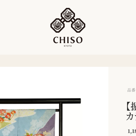
品番：
【
カ
1,1