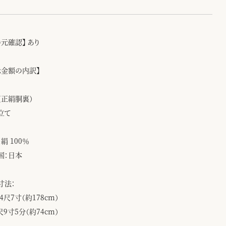
手元確認】 あり
示金額の内訳】
（正絹胴裏）
立て
絹 100％
国：日本
寸法：
4尺7寸（約178cm）
尺9寸5分（約74cm）