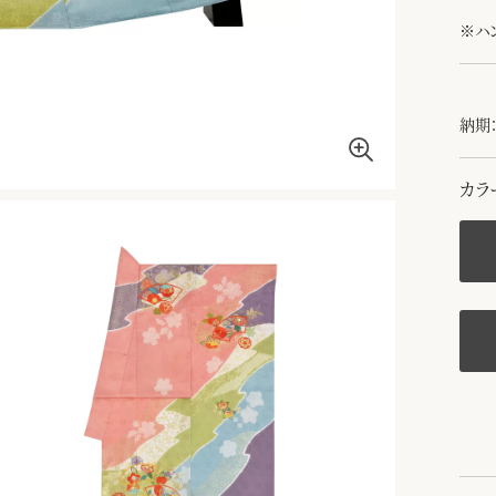
※ハ
納期：
カラ