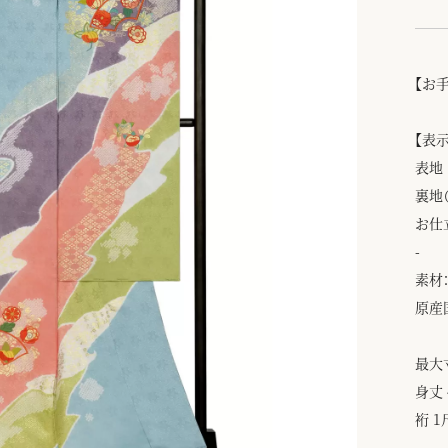
【お
【表
表地
裏地
お仕
-
素材：
原産
最大
身丈 
裄 1