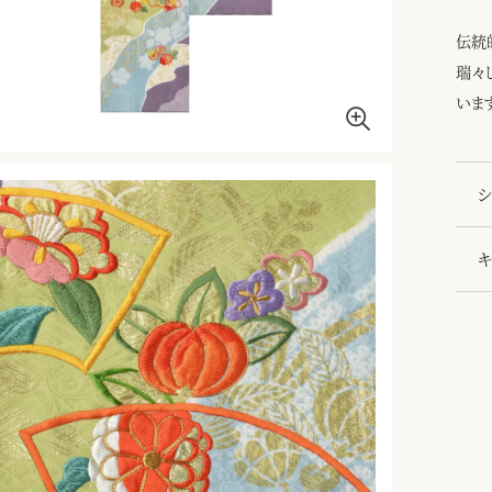
伝統
瑞々
いま
シ