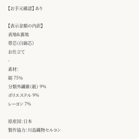
【お手元確認】 あり
【表示金額の内訳】
表地&裏地
帯芯（白綿芯）
お仕立て
-
素材：
絹 75％
分類外繊維（紙） 9%
ポリエステル 9%
レーヨン 7%
原産国：日本
製作協力：川島織物セルコン