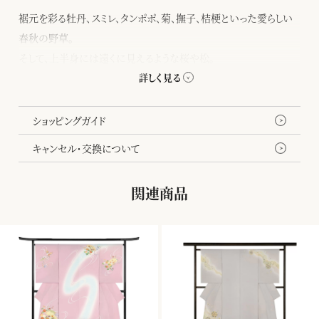
裾元を彩る牡丹、スミレ、タンポポ、菊、撫子、桔梗といった愛らしい
春秋の野草。
そして、上半身には遠くに見えるような桜や松。
やわらかなサーモンベージュ地に配した暈し染は、空を悠々と流れ
る雲のよう。
まるで長閑な庭園を眺めているような優しい印象の訪問着です。
ショッピングガイド
お顔元が軽やかな柄行きのため、お顔写りが明るく映えます。
キャンセル・交換について
京友禅らしいはんなりした古典の意匠は、帯合わせを変えながら長
くお召しいただけます。
関連商品