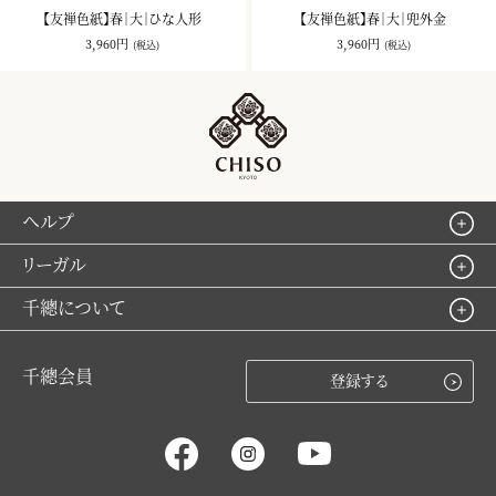
【友禅色紙】春｜大｜ひな人形
【友禅色紙】春｜大｜兜外金
3,960円
3,960円
(税込)
(税込)
ヘルプ
リーガル
千總について
千總会員
登録する