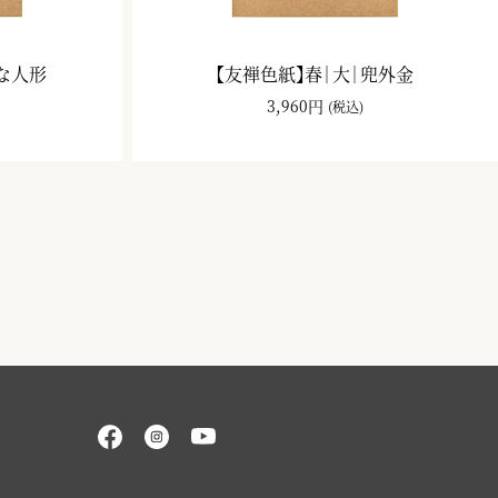
ひな人形
【友禅色紙】春｜大｜兜外金
3,960円
(税込)