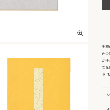
千總
色の
が使
な発
や、
シ