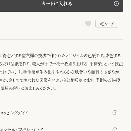
カートに入れる
シェア
が得意とする型友禅の技法で作られたオリジナルの色紙です。染色する
数だけ型紙を作り、職人が手で一枚一枚刷り上げる「手捺染」という技法
われています。手作業が生み出すやわらかな風合いや顔料のあざやか
色が、きもので培われた図案をいきいきと花咲かせます。季節のご挨拶
お部屋の彩りにお楽しみください。
ョッピングガイド
キャンセル・交換について