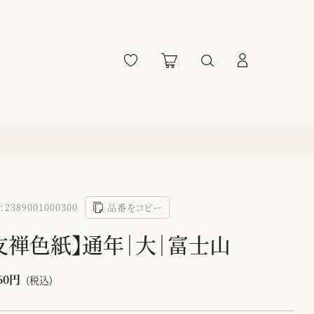
2389001000300
品番をコピー
友禅色紙】通年｜大｜富士山
60円
(税込)