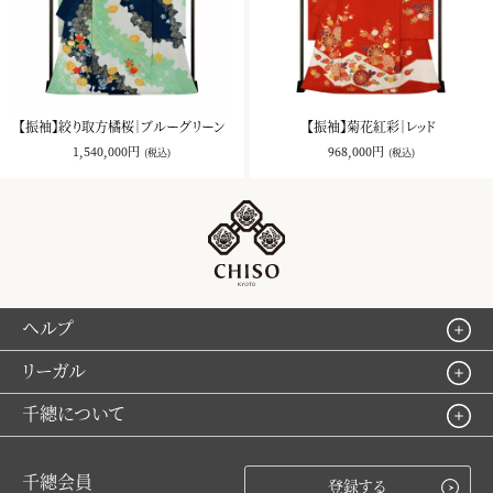
【振袖】絞り取方橘桜｜ブルーグリーン
【振袖】菊花紅彩｜レッド
1,540,000円
968,000円
(税込)
(税込)
ヘルプ
リーガル
千總について
千總会員
登録する