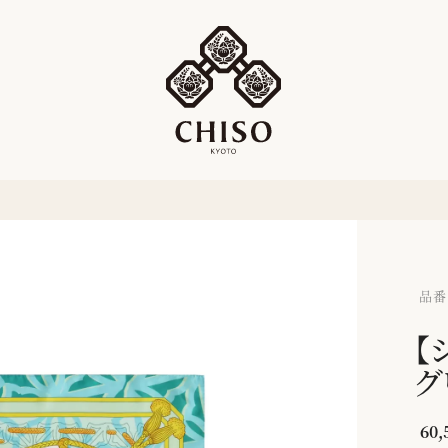
品番：
【
グ
60,