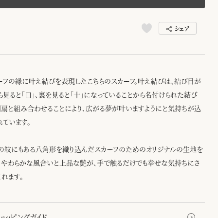
シェア
ーフの縁に叶え結びを表現したこちらのスカーフ。叶え結びは、結び目が
ら見ると「口」、裏を見ると「十」になっていることから名付けられた結び
団扇と組み合わせることにより、広がる夢が叶いますようにと気持ちが込
れています。
の紋にもある八角形を織り込んだスカーフのためのオリジナルの生地を
。やわらかな風合いと上品な艶が、手で触るだけでも幸せな気持ちにさ
くれます。
ョッピングガイド