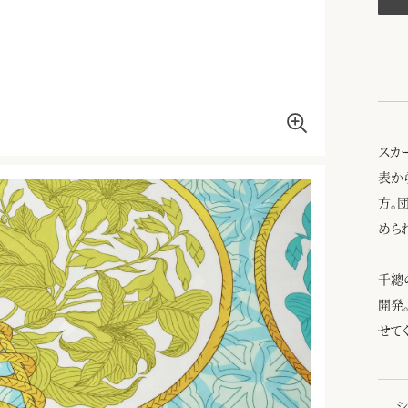
スカ
表か
方。
めら
千總
開発
せて
シ