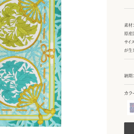
素材：
原産
サイ
が生
納期：
カラ