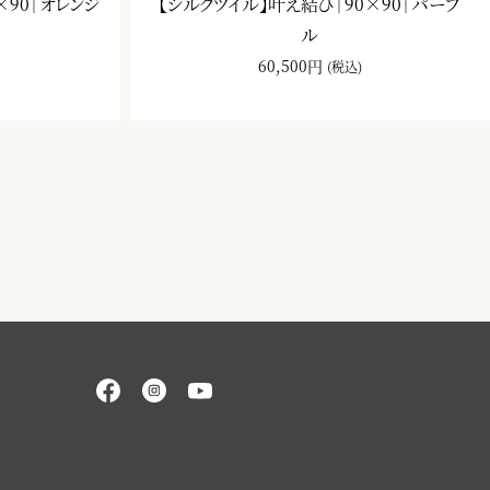
×90｜オレンジ
【シルクツイル】叶え結び｜90×90｜パープ
ル
60,500円
(税込)