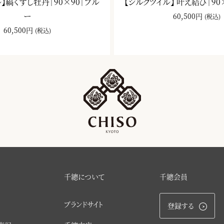
】縞くずし牡丹｜90×90｜ブル
【シルクツイル】 叶え結び｜90
ー
60,500円
(税込)
60,500円
(税込)
千總について
千總会員
ブランドサイト
登録する