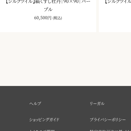
【シルクツイル】縞くずし牡丹｜90×90｜パー
【シルクツイル
プル
60,500円
(税込)
ヘルプ
リーガル
ショッピングガイド
プライバシーポリシー