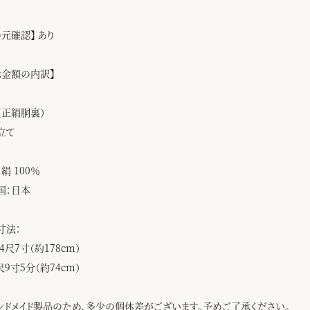
手元確認】 あり
示金額の内訳】
（正絹胴裏）
立て
絹 100％
国：日本
寸法：
4尺7寸（約178cm）
尺9寸5分（約74cm）
ンドメイド製品のため、多少の個体差がございます。予めご了承ください。