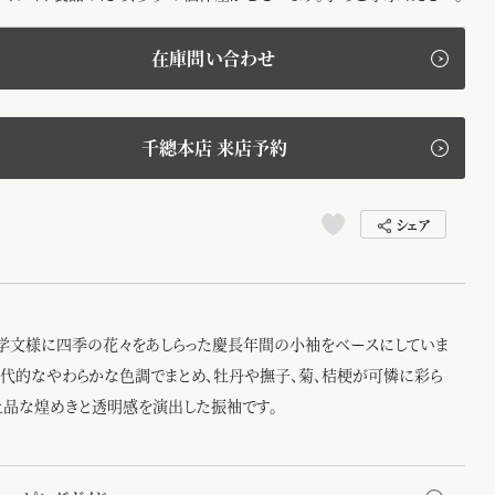
在庫問い合わせ
千總本店 来店予約
シェア
学文様に四季の花々をあしらった慶長年間の小袖をベースにしていま
現代的なやわらかな色調でまとめ、牡丹や撫子、菊、桔梗が可憐に彩ら
上品な煌めきと透明感を演出した振袖です。