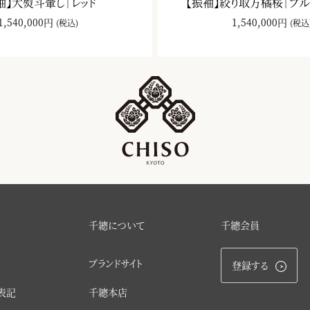
袖】大熨斗暈し｜レッド
【振袖】絞り取方橘桜｜ブ
1,540,000円
1,540,000円
(税込)
(税込
千總について
千總会員
ブランドサイト
登録する
表記
千總本店