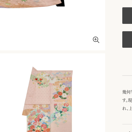
幾何
す。
れ、