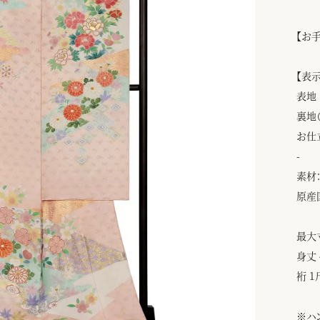
【お
【表
表地
裏地
お仕
-
素材：
原産
最大
身丈 
裄 1
※ハ