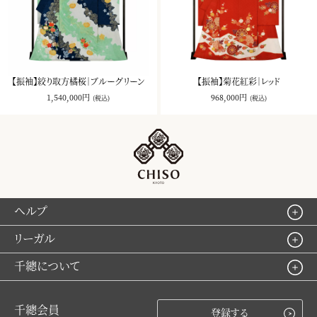
【振袖】絞り取方橘桜｜ブルーグリーン
【振袖】菊花紅彩｜レッド
1,540,000円
968,000円
(税込)
(税込)
ヘルプ
リーガル
千總について
千總会員
登録する