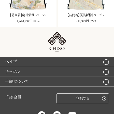
【訪問着】慶祥栄雅｜ベージュ
【訪問着】優美新様｜ベージュ
1,518,000円
946,000円
(税込)
(税込)
ヘルプ
リーガル
千總について
千總会員
登録する