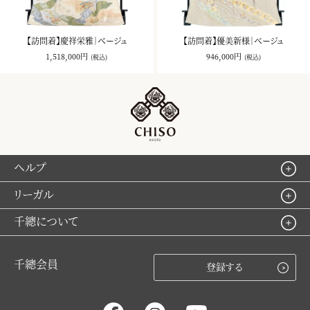
【訪問着】慶祥栄雅｜ベージュ
【訪問着】優美新様｜ベージュ
1,518,000円
946,000円
(税込)
(税込)
ヘルプ
リーガル
千總について
千總会員
登録する