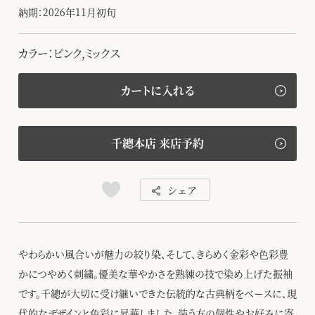
納期：2026年11月初旬
カラー：ピンク,ミックス
カートに入れる
千總本店 来店予約
シェア
やわらかい風合いが魅力の絞り染、そして、きらめく金彩や色彩豊
かにつやめく刺繍。優美な華やかさを熟練の技で染め上げた振袖
です。千總が大切に受け継いできた伝統的な古典柄をベースに、現
代的なデザインと色彩に昇華しました。装う方の個性やお好みに寄