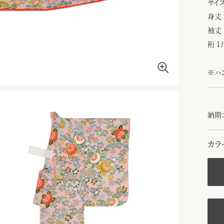
サイズ
身丈 
袖丈 
裄 1
※ハ
納期：
カラ