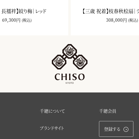
 長襦袢】絞り梅｜レッド
【三歳 祝着】枝春秋桧扇｜
69,300円
308,000円
(税込)
(税込)
千總について
千總会員
ブランドサイト
登録する