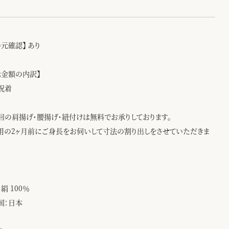
手元確認】 あり
示金額の内訳】
祝着
回の肩揚げ・腰揚げ・紐付けは無料でお承りしております。
用の2ヶ月前にご身長をお伺いして寸法の割り出しをさせていただきま
絹 100％
国：日本