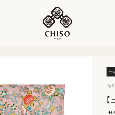
仕
品番：
【
440