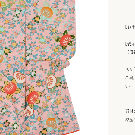
【お
【表
三歳
※初
ご着
す。
-
素材：
原産