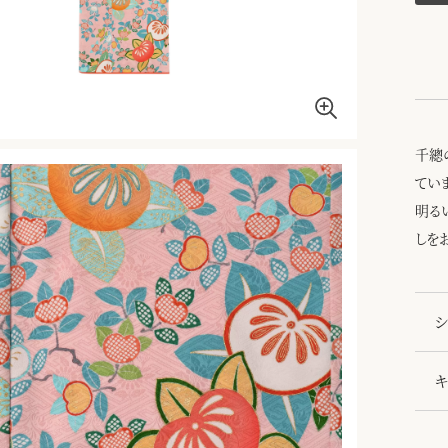
千總
てい
明る
しを
シ