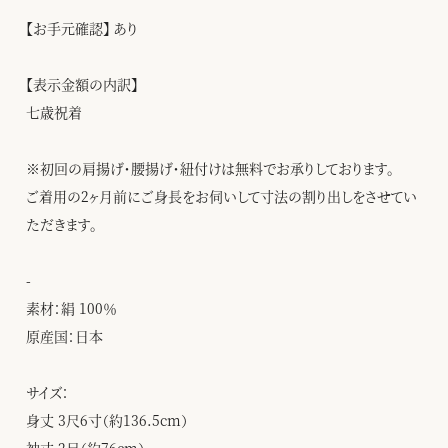
【お手元確認】 あり
【表示金額の内訳】
七歳祝着
※初回の肩揚げ・腰揚げ・紐付けは無料でお承りしております。
ご着用の2ヶ月前にご身長をお伺いして寸法の割り出しをさせてい
ただきます。
-
素材：絹 100％
原産国：日本
サイズ：
身丈 3尺6寸（約136.5cm）