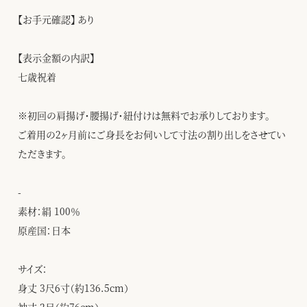
【お手元確認】 あり
【表示金額の内訳】
七歳祝着
※初回の肩揚げ・腰揚げ・紐付けは無料でお承りしております。
ご着用の2ヶ月前にご身長をお伺いして寸法の割り出しをさせてい
ただきます。
-
素材：絹 100％
原産国：日本
サイズ：
身丈 3尺6寸（約136.5cm）