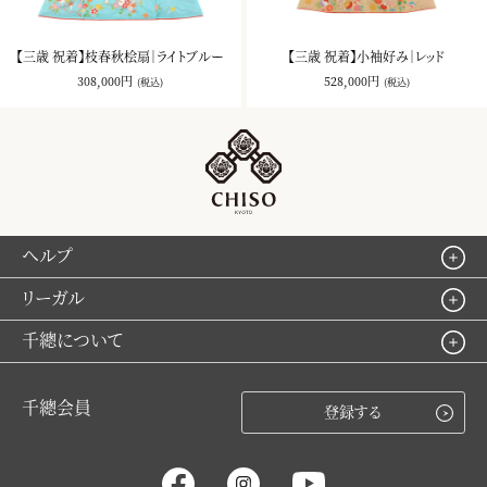
【三歳 祝着】枝春秋桧扇｜ライトブルー
【三歳 祝着】小袖好み｜レッド
308,000円
528,000円
(税込)
(税込)
ヘルプ
リーガル
千總について
千總会員
登録する