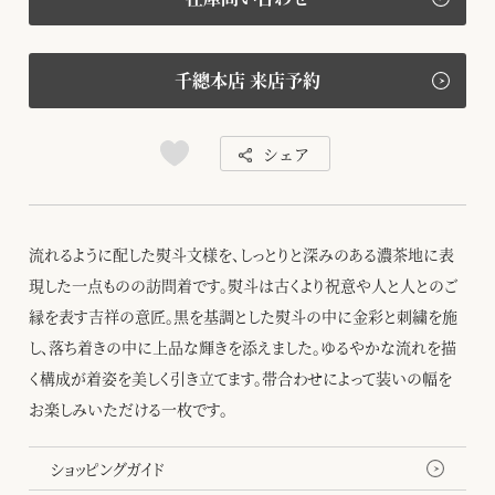
千總本店 来店予約
シェア
流れるように配した熨斗文様を、しっとりと深みのある濃茶地に表
現した一点ものの訪問着です。熨斗は古くより祝意や人と人とのご
縁を表す吉祥の意匠。黒を基調とした熨斗の中に金彩と刺繍を施
し、落ち着きの中に上品な輝きを添えました。ゆるやかな流れを描
く構成が着姿を美しく引き立てます。帯合わせによって装いの幅を
お楽しみいただける一枚です。
ショッピングガイド