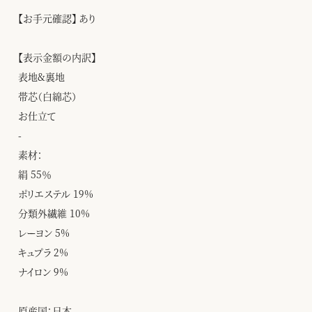
【お手元確認】 あり
【表示金額の内訳】
表地&裏地
帯芯（白綿芯）
お仕立て
-
素材：
絹 55％
ポリエステル 19%
分類外繊維 10%
レーヨン 5%
キュプラ 2%
ナイロン 9%
原産国：日本