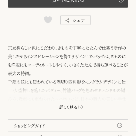
シェア
京友禅らしい色にこだわり、きものを丁寧にたたんで仕舞う所作の
美しさからインスピレーションを得てデザインしたバッグは、きものに
も洋服にもコーディネートしやすく、小さくたたんで持ち運べることが
最大の特徴。
千總の紋にも使われている隅切り四角形をモノグラムデザインに仕
上げ、型押しを施したボディー、竹籠バッグを思わせるハンドルの編
み方、幾重にも重ねられたコバ塗りなど、日本の職人の美しい手仕
事が随所に生かされています。
折り畳むと現れる八角形のフォルムがちょっとした遊び心を添えてく
れます。
ショッピングガイド