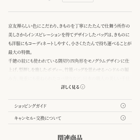
京友禅らしい色にこだわり、きものを丁寧にたたんで仕舞う所作の
美しさからインスピレーションを得てデザインしたバッグは、きものに
も洋服にもコーディネートしやすく、小さくたたんで持ち運べることが
最大の特徴。
千總の紋にも使われている隅切り四角形をモノグラムデザインに仕
上げ、型押しを施したボディー、竹籠バッグを思わせるハンドルの編
み方、幾重にも重ねられたコバ塗りなど、日本の職人の美しい手仕
事が随所に生かされています。
折り畳むと現れる八角形のフォルムがちょっとした遊び心を添えてく
れます。
ショッピングガイド
キャンセル・交換について
関連商品