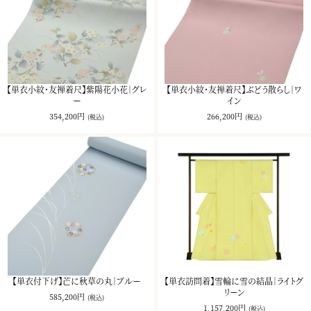
【単衣小紋・友禅着尺】紫陽花小花｜グレ
【単衣小紋・友禅着尺】ぶどう散らし｜ワ
ー
イン
354,200円
266,200円
(税込)
(税込)
【単衣付下げ】芒に秋草の丸｜ブルー
【単衣訪問着】雪輪に雪の結晶｜ライトグ
リーン
585,200円
(税込)
1,157,200円
(税込)