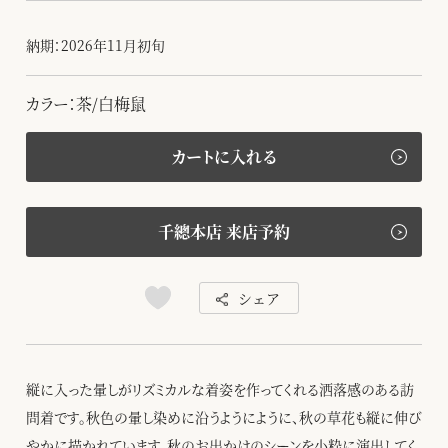
納期：2026年11月初旬
カラー：茶/白梅鼠
カートに入れる
千總本店 来店予約
シェア
縦に入った暈しがリズミカルな着姿を作ってくれる洒落感のある訪
問着です。秋色の暈し染めに沿うようにように、秋の草花も縦に伸び
やかに描かれています。秋のお出かけのシーンを小粋に演出してく