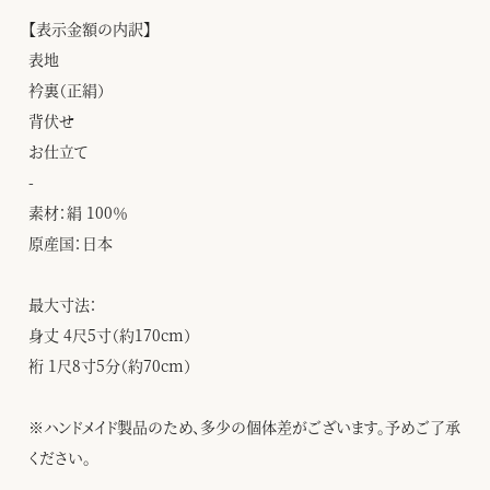
【表示金額の内訳】
表地
衿裏（正絹）
背伏せ
お仕立て
-
素材：絹 100％
原産国：日本
最大寸法：
身丈 4尺5寸（約170cm）
裄 1尺8寸5分（約70cm）
※ハンドメイド製品のため、多少の個体差がございます。予めご了承
ください。