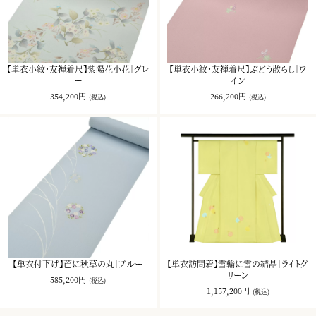
【単衣小紋・友禅着尺】紫陽花小花｜グレ
【単衣小紋・友禅着尺】ぶどう散らし｜ワ
ー
イン
354,200円
266,200円
(税込)
(税込)
【単衣付下げ】芒に秋草の丸｜ブルー
【単衣訪問着】雪輪に雪の結晶｜ライトグ
リーン
585,200円
(税込)
1,157,200円
(税込)