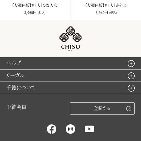
【友禅色紙】春｜大｜ひな人形
【友禅色紙】春｜大｜兜外金
3,960円
3,960円
(税込)
(税込)
ヘルプ
リーガル
千總について
千總会員
登録する