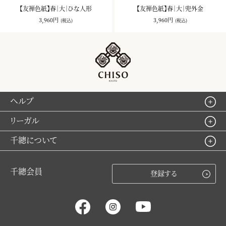
【友禅色紙】春｜大｜ひな人形
【友禅色紙】春｜大｜兜外金
3,960円
3,960円
(税込)
(税込)
ヘルプ
リーガル
千總について
千總会員
登録する