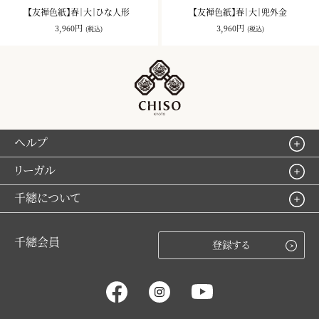
【友禅色紙】春｜大｜ひな人形
【友禅色紙】春｜大｜兜外金
3,960円
3,960円
(税込)
(税込)
ヘルプ
リーガル
千總について
千總会員
登録する