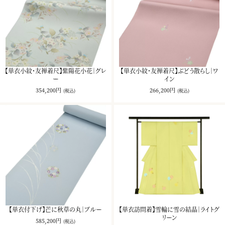
【単衣小紋・友禅着尺】紫陽花小花｜グレ
【単衣小紋・友禅着尺】ぶどう散らし｜ワ
ー
イン
354,200円
266,200円
(税込)
(税込)
【単衣付下げ】芒に秋草の丸｜ブルー
【単衣訪問着】雪輪に雪の結晶｜ライトグ
リーン
585,200円
(税込)