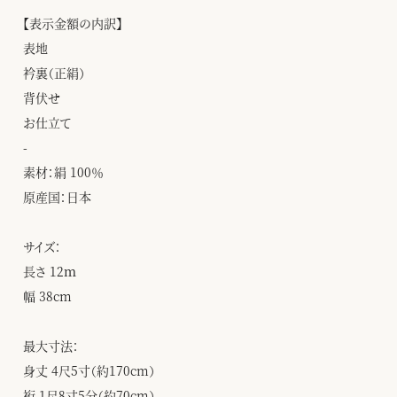
【表示金額の内訳】
表地
衿裏（正絹）
背伏せ
お仕立て
-
素材：絹 100％
原産国：日本
サイズ：
長さ 12ｍ
幅 38cm
最大寸法：
身丈 4尺5寸（約170cm）
裄 1尺8寸5分（約70cm）