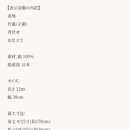
【表示金額の内訳】
表地
衿裏（正絹）
背伏せ
お仕立て
-
素材：絹 100％
原産国：日本
サイズ：
長さ 12ｍ
幅 38cm
最大寸法：
身丈 4尺5寸（約170cm）
裄 1尺8寸5分（約70cm）