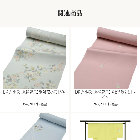
関連商品
【単衣小紋・友禅着尺】紫陽花小花｜グレ
【単衣小紋・友禅着尺】ぶどう散らし｜ワ
ー
イン
354,200円
266,200円
(税込)
(税込)