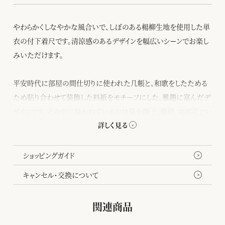
やわらかくしなやかな風合いで、しぼのある楊柳生地を使用した単
衣の付下着尺です。清涼感のあるデザインを幅広いシーンでお楽し
みいただけます。
平安時代に部屋の間仕切りに使われた几帳と、和歌をしたためる
ため貼り合わせて装飾した料紙をモチーフにした、雅趣に富んだデ
ザインです。その中に描かれているのは菊や撫子、藤袴、女郎花とい
った秋の草花。シルバー地と淡彩でまとめた品の良い色合いと、几
帳と料紙が風にたなびく斜めの構図が、着姿をすっきりと引き立て
ます。
ショッピングガイド
キャンセル・交換について
関連商品