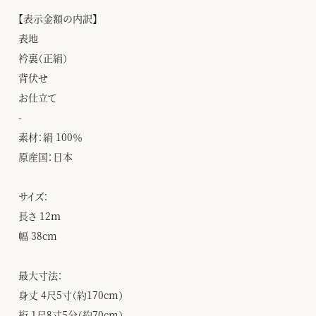
【表示金額の内訳】
表地
衿裏（正絹）
背伏せ
お仕立て
-
素材：絹 100％
原産国：日本
サイズ：
長さ 12ｍ
幅 38cm
最大寸法：
身丈 4尺5寸（約170cm）
裄 1尺8寸5分（約70cm）