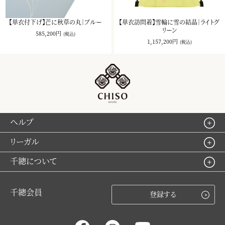
【単衣付下げ】芒に秋草の丸｜ブルー
【単衣訪問着】雪輪に雪の結晶｜ライトグ
リーン
585,200円
(税込)
1,157,200円
(税込)
ヘルプ
リーガル
千總について
千總会員
登録する