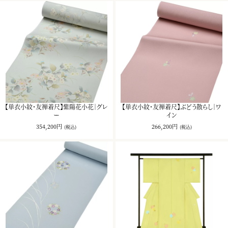
【単衣小紋・友禅着尺】紫陽花小花｜グレ
【単衣小紋・友禅着尺】ぶどう散らし｜ワ
ー
イン
354,200円
266,200円
(税込)
(税込)