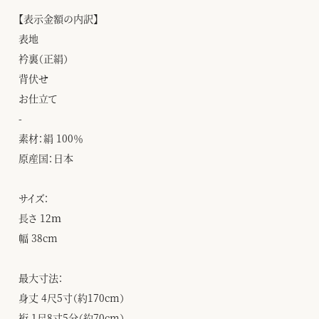
【表示金額の内訳】
表地
衿裏（正絹）
背伏せ
お仕立て
-
素材：絹 100％
原産国：日本
サイズ：
長さ 12ｍ
幅 38cm
最大寸法：
身丈 4尺5寸（約170cm）
裄 1尺8寸5分（約70cm）