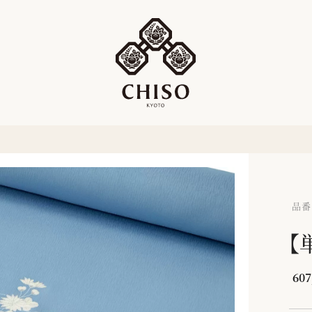
品番：
【
607