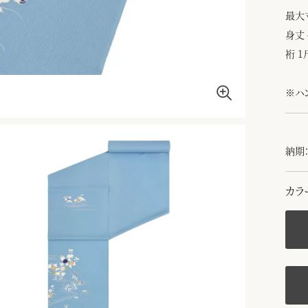
最大
身丈 
裄 1
※ハ
納期：
カラ