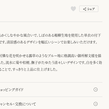
シェア
らかくしなやかな風合いで、しぼのある楊柳生地を使用した単衣の付下
です。清涼感のあるデザインを幅広いシーンでお楽しみいただけます。
可憐な花を咲かせる露草のようなブルー地に格調高い御所解文様を描
した。流水に菊や桔梗、撫子がたゆたう清々しいデザインです。白を多く効
ることで、すっきりと上品に仕上げました。
ョッピングガイド
キャンセル・交換について