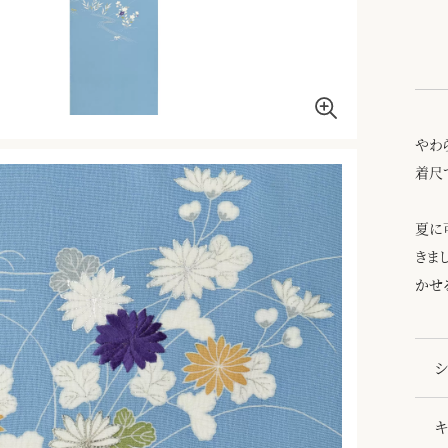
やわ
着尺
夏に
きま
かせ
シ