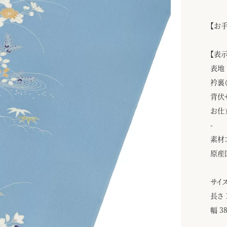
【お
【表
表地
衿裏
背伏
お仕
-
素材：
原産
サイズ
長さ 
幅 3