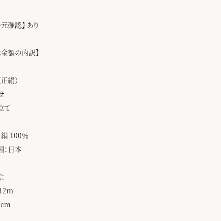
手元確認】 あり
示金額の内訳】
（正絹）
せ
立て
絹 100％
国：日本
：
12ｍ
8cm