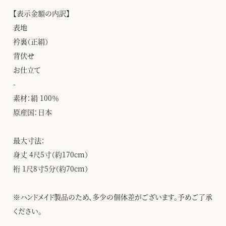
【表示金額の内訳】
表地
衿裏（正絹）
背伏せ
お仕立て
-
素材：絹 100％
原産国：日本
最大寸法：
身丈 4尺5寸（約170cm）
裄 1尺8寸5分（約70cm）
※ハンドメイド製品のため、多少の個体差がございます。予めご了承
ください。