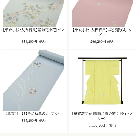
【単衣小紋・友禅着尺】紫陽花小花｜グレ
【単衣小紋・友禅着尺】ぶどう散らし｜ワ
ー
イン
354,200円
266,200円
(税込)
(税込)
【単衣付下げ】芒に秋草の丸｜ブルー
【単衣訪問着】雪輪に雪の結晶｜ライトグ
リーン
585,200円
(税込)
1,157,200円
(税込)