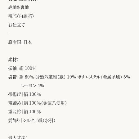
表地&裏地
帯芯（白綿芯）
お仕立て
-
原産国：日本
素材：
振袖｜絹 100％
袋帯｜絹 80％ 分類外繊維（紙） 10% ポリエステル（金属糸風） 6%
レーヨン 4%
帯揚げ｜絹 100％
帯締め｜絹 100％（金属糸使用）
重ね衿｜絹 100％
髪飾り｜シルク／紙（水引）
最大寸法：