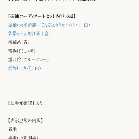
【振袖コーディネートセット内容：6点】
振袖（天平流麗 - てんぴょうりゅうれい - | 白）
袋帯（千切蜀江錦 | 金）
帯締め（青）
帯揚げ（白/黒）
重ね衿（ブルーグレー）
髪飾り（唐花 | 白）
-
【お手元確認】 あり
【表示金額の内訳】
表地
裏地（正絹胴裏）