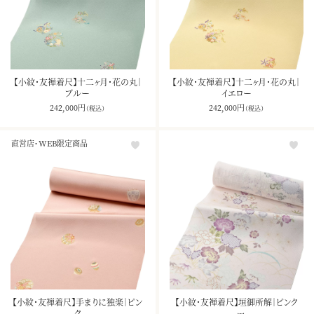
【小紋・友禅着尺】十二ヶ月・花の丸｜
【小紋・友禅着尺】十二ヶ月・花の丸｜
ブルー
イエロー
242,000
円
242,000
円
（税込）
（税込）
直営店・WEB限定商品
【小紋・友禅着尺】手まりに独楽｜ピン
【小紋・友禅着尺】垣御所解｜ピンク
ク