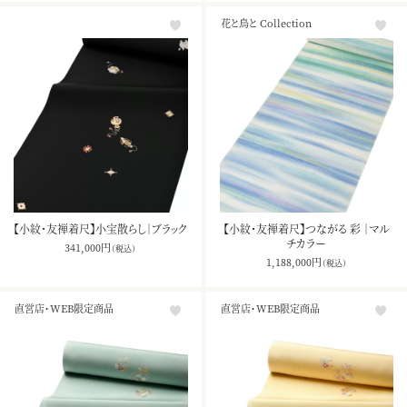
花と鳥と Collection
【小紋・友禅着尺】小宝散らし｜ブラック
【小紋・友禅着尺】つながる 彩 ｜マル
チカラー
341,000
円
（税込）
1,188,000
円
（税込）
直営店・WEB限定商品
直営店・WEB限定商品