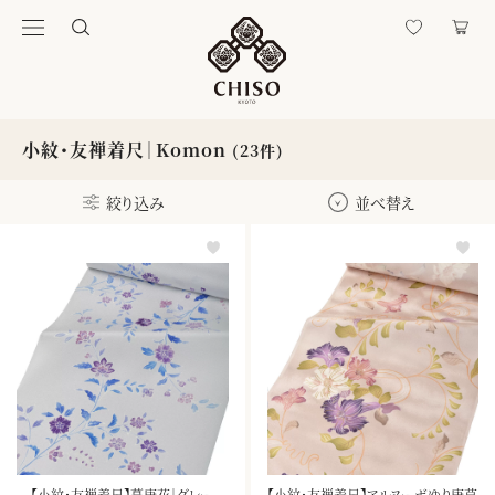
小紋・友禅着尺｜Komon
(23件)
絞り込み
並べ替え
【小紋・友禅着尺】蔓唐花｜グレー
【小紋・友禅着尺】アルヌーボゆり唐草