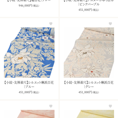
｜ピンクパープル
946,000
円
（税込）
451,000
円
（税込）
【小紋・友禅着尺】シルエット琳派百花
【小紋・友禅着尺】シルエット琳派百花
｜ブルー
｜グレー
451,000
円
451,000
円
（税込）
（税込）