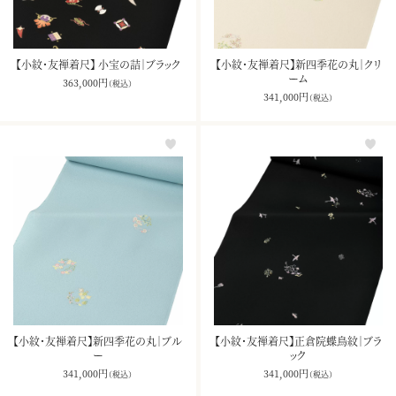
お買い物を続ける
カートへ進む
【小紋・友禅着尺】 小宝の詰｜ブラック
【小紋・友禅着尺】新四季花の丸｜クリ
ーム
363,000
円
（税込）
341,000
円
（税込）
【小紋・友禅着尺】新四季花の丸｜ブル
【小紋・友禅着尺】正倉院蝶鳥紋｜ブラ
ー
ック
341,000
円
341,000
円
（税込）
（税込）