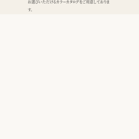
お選びいただけるカラーカタログをご用意しておりま
す。
ダウンロード
ヘルプ
リーガル
千總について
千總会員
登録する