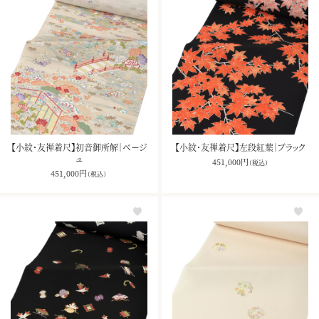
【小紋・友禅着尺】初音御所解｜ベージ
【小紋・友禅着尺】左段紅葉｜ブラック
ュ
451,000
円
（税込）
451,000
円
（税込）