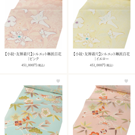
【小紋・友禅着尺】シルエット琳派百花
【小紋・友禅着尺】シルエット琳派百花
｜ピンク
｜イエロー
451,000
円
451,000
円
（税込）
（税込）