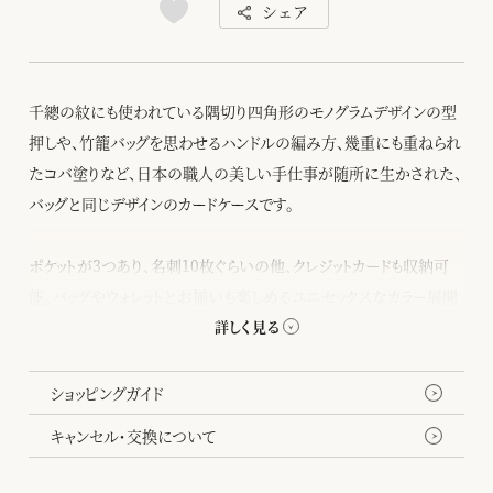
シェア
千總の紋にも使われている隅切り四角形のモノグラムデザインの型
押しや、竹籠バッグを思わせるハンドルの編み方、幾重にも重ねられ
たコバ塗りなど、日本の職人の美しい手仕事が随所に生かされた、
バッグと同じデザインのカードケースです。
ポケットが3つあり、名刺10枚ぐらいの他、クレジットカードも収納可
能。バッグやウォレットとお揃いも楽しめるユニセックスなカラー展開
なので、カップルでペアで持つのもおすすめです。
所々に現れる八角形が遊び心を添えてくれます。
ショッピングガイド
キャンセル・交換について