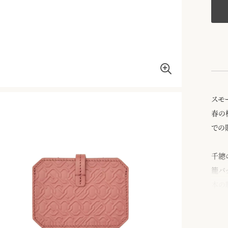
スモ
春の
での
千總
籠バ
本の
ケー
ポケ