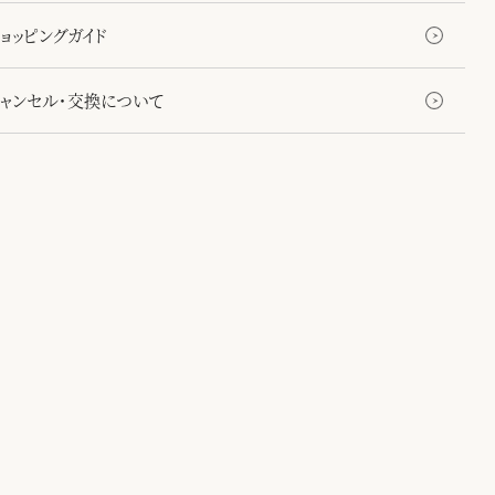
レットとお揃いも楽しめるユニセックスなカラー展開なので、カップルでペア
ョッピングガイド
つのもおすすめです。
に現れる八角形が遊び心を添えてくれます。
キャンセル・交換について