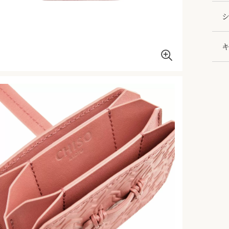
ウォ
シ
で持
所々