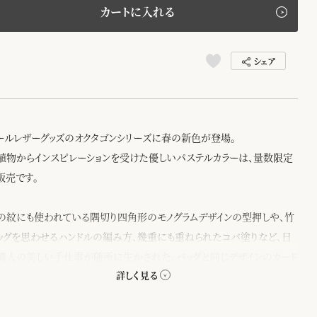
カートに入れる
シェア
ールレザーグッズのオクタゴンシリーズに春の新色が登場。
植物からインスピレーションを受けた優しいパステルカラーは、量数限定
販売です。
の紋にも使われている隅切り四角形のモノグラムデザインの型押しや、竹
ッグを思わせるハンドルの編み方、幾重にも重ねられたコバ塗りなど、日
職人の美しい手仕事が随所に生かされた、バッグと同じデザインのカード
スです。
ットが3つあり、名刺10枚ぐらいの他、クレジットカードも収納可能。バッグや