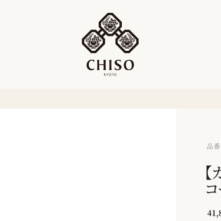
品番：
【
コ
41,