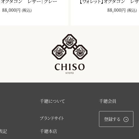
ト】オクタゴン レザー｜グレー
【ウォレット】オクタゴン レ
88,000円
88,000円
(税込)
(税込)
千總について
千總会員
ブランドサイト
登録する
表記
千總本店