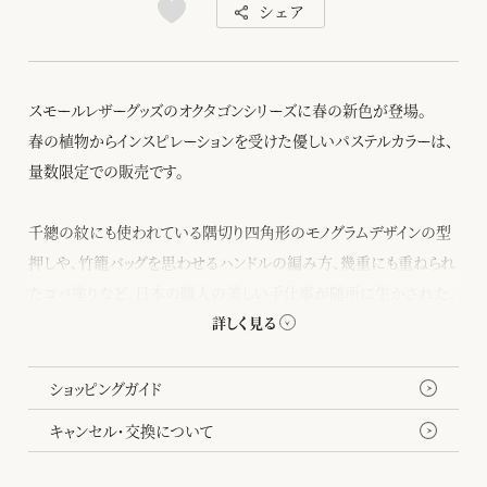
シェア
スモールレザーグッズのオクタゴンシリーズに春の新色が登場。
春の植物からインスピレーションを受けた優しいパステルカラーは、
量数限定での販売です。
千總の紋にも使われている隅切り四角形のモノグラムデザインの型
押しや、竹籠バッグを思わせるハンドルの編み方、幾重にも重ねられ
たコバ塗りなど、日本の職人の美しい手仕事が随所に生かされた、
バッグと同じデザインのカードケースです。
ポケットが3つあり、名刺10枚ぐらいの他、クレジットカードも収納可
ショッピングガイド
能。バッグやウォレットとお揃いも楽しめるユニセックスなカラー展開
キャンセル・交換について
なので、カップルでペアで持つのもおすすめです。
所々に現れる八角形が遊び心を添えてくれます。