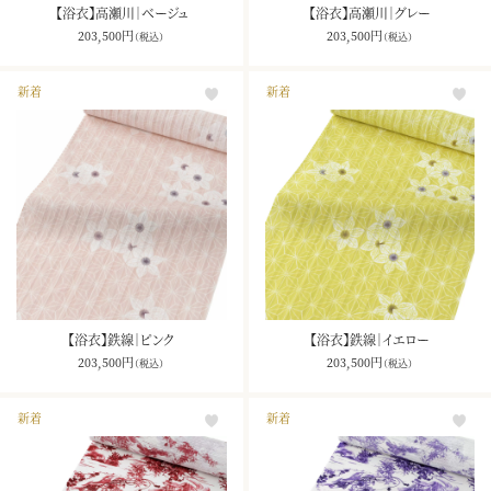
【浴衣】高瀬川｜ベージュ
【浴衣】高瀬川｜グレー
203,500
円
203,500
円
（税込）
（税込）
新着
新着
【浴衣】鉄線｜ピンク
【浴衣】鉄線｜イエロー
203,500
円
203,500
円
（税込）
（税込）
お買い物を続ける
カートへ進む
新着
新着