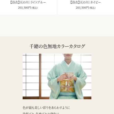
【浴衣】天の川｜ライトブルー
【浴衣】天の川｜ネイビー
203,500
円
203,500
円
（税込）
（税込）
千總の色無地カラーカタログ
色が最も美しい彩りをあらわすように
染料ごと、生地ごとの発色に