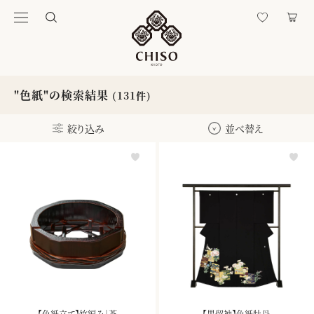
"色紙"の検索結果
(131件)
絞り込み
並べ替え
【色紙立て】竹編み｜茶
【黒留袖】色紙牡丹