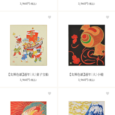
3,960
円
3,960
円
（税込）
（税込）
お買い物を続ける
カートへ進む
【友禅色紙】通年｜大｜童子宝船
【友禅色紙】通年｜大｜小槌
3,960
円
3,960
円
（税込）
（税込）