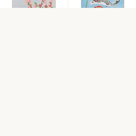
【友禅色紙】春｜大｜桃の花
【友禅色紙】春｜大｜五月晴れ
3,960
円
3,960
円
（税込）
（税込）
千總の色無地カラーカタログ