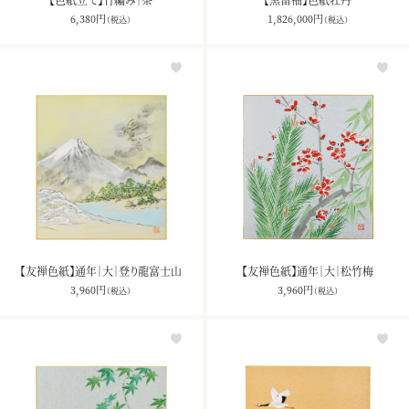
6,380
円
1,826,000
円
（税込）
（税込）
【友禅色紙】通年｜大｜登り龍富士山
【友禅色紙】通年｜大｜松竹梅
3,960
円
3,960
円
（税込）
（税込）